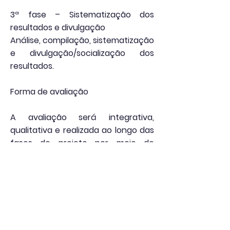
3ª fase – Sistematização dos
resultados e divulgação
Análise, compilação, sistematização
e divulgação/socialização dos
resultados.
Forma de avaliação
A avaliação será integrativa,
qualitativa e realizada ao longo das
fases do projeto por meio de
instrumentos como entrevistas
semiestruturadas em forma de
roda de conversa (e individuais,
caso necessário) realizadas online,
questionários online (Google
Forms/Microsoft Office 365 Forms)