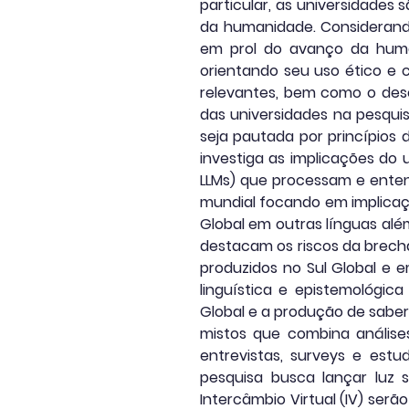
particular, as universidades
da humanidade. Considerando
em prol do avanço da human
orientando seu uso ético e 
relevantes, bem como o dese
das universidades na pesquis
seja pautada por princípios d
investiga as implicações do
LLMs) que processam e ente
mundial focando em implicaçõ
Global em outras línguas al
destacam os riscos da brech
produzidos no Sul Global e e
linguística e epistemológi
Global e a produção de sabe
mistos que combina análises
entrevistas, surveys e estu
pesquisa busca lançar luz s
Intercâmbio Virtual (IV) serã