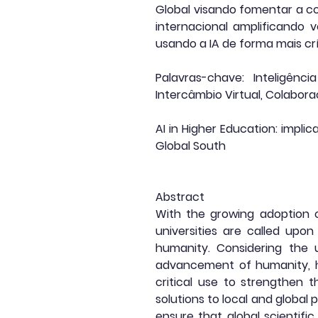
Global visando fomentar a c
internacional amplificando 
usando a IA de forma mais cr
Palavras-chave: Inteligência
Intercâmbio Virtual, Colabora
AI in Higher Education: impli
Global South
Abstract
With the growing adoption of 
universities are called upo
humanity. Considering the u
advancement of humanity, hi
critical use to strengthen t
solutions to local and global 
ensure that global scientific