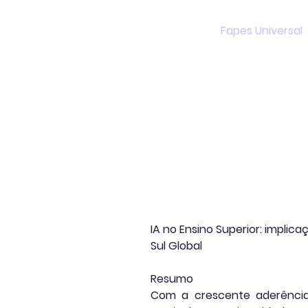
Início
Publicações
Fapes Universal
IA no Ensino Superior: impli
Sul Global
Resumo
Com a crescente aderência 