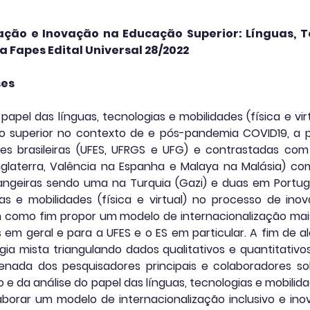
zação e Inovação na Educação Superior: Línguas, T
Fapes Edital Universal 28/2022
ses
o papel das línguas, tecnologias e mobilidades (física e v
no superior no contexto de e pós-pandemia COVID19, a p
es brasileiras (UFES, UFRGS e UFG) e contrastadas com
nglaterra, Valência na Espanha e Malaya na Malásia) com
angeiras sendo uma na Turquia (Gazi) e duas em Portugal
ias e mobilidades (física e virtual) no processo de ino
 como fim propor um modelo de internacionalização mais 
s em geral e para a UFES e o ES em particular. A fim de al
ia mista triangulando dados qualitativos e quantitativo
nada dos pesquisadores principais e colaboradores s
e da análise do papel das línguas, tecnologias e mobilida
laborar um modelo de internacionalização inclusivo e in