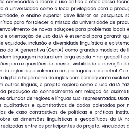
 são convocadas a liderar o uso crítico e ético dessa tec
 a universidade como o local privilegiado para a prod
idade, o ensino superior deve liderar as pesquisas 
crítico para fortalecer a missão da universidade de pro
nvolvimento de novas soluções para problemas locais e
a e orientação de uso da IA é essencial para garantir q
e equidade, inclusão e diversidade linguística e epistem
 uso da IA generativa (GenIA) como grandes modelos de 
ndem linguagem natural em larga escala – na geopolíti
es para e questões de acesso, visibilidade e inovação d
ém do inglês especialmente em português e espanhol. C
a digital e hegemonia do inglês com consequente exclu
m outras línguas, o projeto explora como o uso da IA fa
ca da produção do conhecimento em relação às assimetr
res oriundos de regiões e línguas sub-representadas. 
 qualitativas e quantitativas de dados coletados por m
dos de caso contrastivos de políticas e práticas instit
obre as dimensões linguísticas e geopolíticas da IA no 
o realizadas entre os participantes do projeto, vinculados 