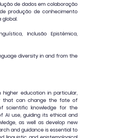
odução de dados em colaboração
cas de produção de conhecimento
 global.
inguística, Inclusão Epistêmica,
anguage diversity in and from the
n higher education in particular,
ogy that can change the fate of
of scientific knowledge for the
AI use, guiding its ethical and
owledge, as well as develop new
earch and guidance is essential to
nd linguistic and epistemological