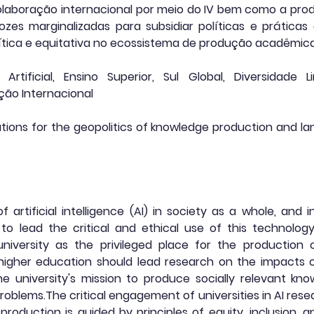
olaboração internacional por meio do IV bem como a pr
vozes marginalizadas para subsidiar políticas e práti
ítica e equitativa no ecossistema de produção acadêmica
 Artificial, Ensino Superior, Sul Global, Diversidade L
ção Internacional
cations for the geopolitics of knowledge production and l
artificial intelligence (AI) in society as a whole, and i
n to lead the critical and ethical use of this technol
niversity as the privileged place for the production 
gher education should lead research on the impacts of 
he university's mission to produce socially relevant kn
problems.The critical engagement of universities in AI res
 production is guided by principles of equity, inclusion, a