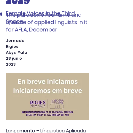
2023
Female Voices in the Third
The paradox of our time and
Space
the role of applied linguists in it
for AFLA, December
Jornada
Rigies
Abya Yala
28 junio
2023
Lançamento – Línguistica Aplicada