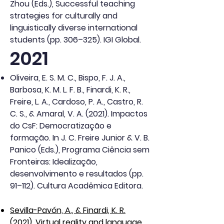
Zhou (Eds.), Successful teaching
strategies for culturally and
linguistically diverse international
students (pp. 306–325). IGI Global.
2021
Oliveira, E. S. M. C., Bispo, F. J. A.,
Barbosa, K. M. L. F. B., Finardi, K. R.,
Freire, L. A., Cardoso, P. A., Castro, R.
C. S., & Amaral, V. A. (2021). Impactos
do CsF: Democratização e
formação. In J. C. Freire Junior & V. B.
Panico (Eds.), Programa Ciência sem
Fronteiras: Idealização,
desenvolvimento e resultados (pp.
91–112). Cultura Acadêmica Editora.
Sevilla-Pavón, A., & Finardi, K. R.
(2021). Virtual reality and language