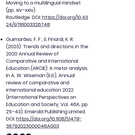
Moving to a multilingual mindset
(pp. xiv–xxiv).
Routledge.
DOI:
https://doi.org/10.43
24/9781003326748
Guimarães, F. F., & Finardi, K. R.
(2023). Trends and directions in the
2020 Annual Review of
Comparative and International
Education (ARCIE): A meta-analysis.
In A. W. Wiseman (Ed.), Annual
review of comparative and
international education 2022
(International Perspectives on
Education and Society, Vol. 46A, pp.
25–43). Emerald Publishing Limited.
DOI:
https://doi.org/10.1108/S1479-
36792023000046A003