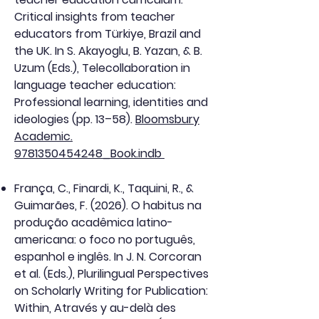
Critical insights from teacher
educators from Türkiye, Brazil and
the UK. In S. Akayoglu, B. Yazan, & B.
Uzum (Eds.), Telecollaboration in
language teacher education:
Professional learning, identities and
ideologies (pp. 13–58).
Bloomsbury
Academic.
9781350454248_Book.indb
França, C., Finardi, K., Taquini, R., &
Guimarães, F. (2026). O habitus na
produção acadêmica latino-
americana: o foco no português,
espanhol e inglês. In J. N. Corcoran
et al. (Eds.), Plurilingual Perspectives
on Scholarly Writing for Publication:
Within, Através y au-delà des