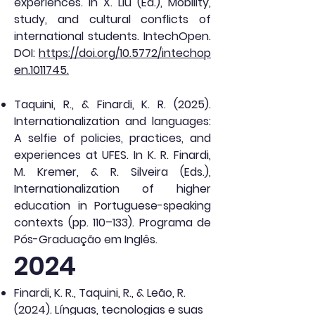
experiences. In X. Liu (Ed.), Mobility,
study, and cultural conflicts of
international students. IntechOpen.
DOI:
https://doi.org/10.5772/intechop
en.1011745.
Taquini, R., & Finardi, K. R. (2025).
Internationalization and languages:
A selfie of policies, practices, and
experiences at UFES. In K. R. Finardi,
M. Kremer, & R. Silveira (Eds.),
Internationalization of higher
education in Portuguese-speaking
contexts (pp. 110–133). Programa de
Pós-Graduação em Inglês.
2024
Finardi, K. R., Taquini, R., & Leão, R.
(2024). Línguas, tecnologias e suas