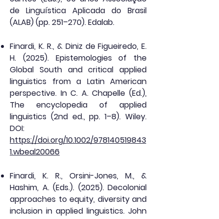
de Linguística Aplicada do Brasil
(ALAB) (pp. 251–270). Edalab.
Finardi, K. R., & Diniz de Figueiredo, E.
H. (2025). Epistemologies of the
Global South and critical applied
linguistics from a Latin American
perspective. In C. A. Chapelle (Ed.),
The encyclopedia of applied
linguistics (2nd ed., pp. 1–8). Wiley.
DOI:
https://doi.org/10.1002/978140519843
1.wbeal20066
Finardi, K. R., Orsini-Jones, M., &
Hashim, A. (Eds.). (2025). Decolonial
approaches to equity, diversity and
inclusion in applied linguistics. John