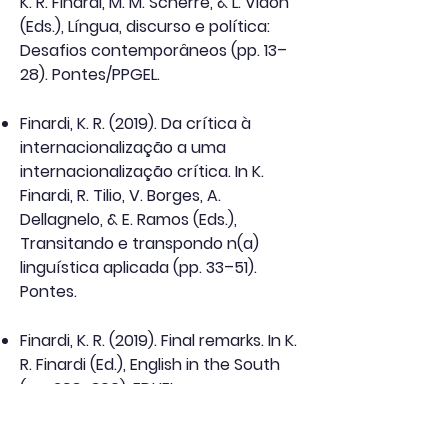
K. R. Finardi, M. M. Scherre, & L. Vidon
(Eds.), Língua, discurso e política:
Desafios contemporâneos (pp. 13–
28). Pontes/PPGEL.
Finardi, K. R. (2019). Da crítica à
internacionalização a uma
internacionalização crítica. In K.
Finardi, R. Tilio, V. Borges, A.
Dellagnelo, & E. Ramos (Eds.),
Transitando e transpondo n(a)
linguística aplicada (pp. 33–51).
Pontes.
Finardi, K. R. (2019). Final remarks. In K.
R. Finardi (Ed.), English in the South
(pp. 293–306). EDUEL.
Finardi, K. R. (2019). O ensino de