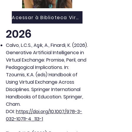
Acessar à Biblioteca Virtual
2026
Calvo, L.C.S., Aşık, A., Finardi, K. (2026).
Generative Artificial Intelligence in
Virtual Exchange: Promise, Peril, and
Pedagogical Implications. In:
Tzoumis, K.A. (eds) Handbook of
Using Virtual Exchange Across
Disciplines. Springer International
Handbooks of Education. Springer,
Cham.
DOI:
https://doi.org/10.1007/978-3-
032-10711-4_113-1