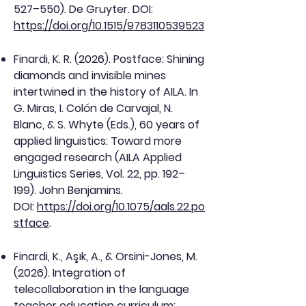
527–550). De Gruyter. DOI:
https://doi.org/10.1515/9783110539523
Finardi, K. R. (2026). Postface: Shining
diamonds and invisible mines
intertwined in the history of AILA. In
G. Miras, I. Colón de Carvajal, N.
Blanc, & S. Whyte (Eds.), 60 years of
applied linguistics: Toward more
engaged research (AILA Applied
Linguistics Series, Vol. 22, pp. 192–
199). John Benjamins.
DOI:
https://doi.org/10.1075/aals.22.po
stface
.
Finardi, K., Aşık, A., & Orsini-Jones, M.
(2026). Integration of
telecollaboration in the language
teacher education curriculum: