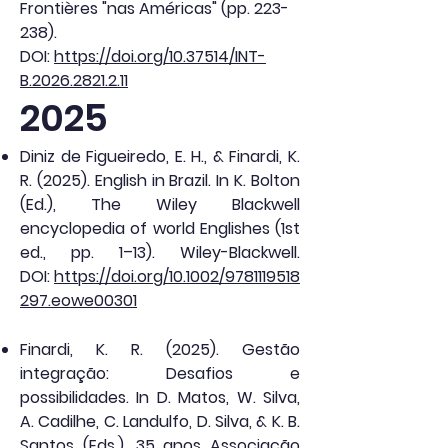
Frontières "nas Américas" (pp. 223-
238).
DOI:
https://doi.org/10.37514/INT-
B.2026.2821.2.11
2025
Diniz de Figueiredo, E. H., & Finardi, K.
R. (2025). English in Brazil. In K. Bolton
(Ed.), The Wiley Blackwell
encyclopedia of world Englishes (1st
ed., pp. 1–13). Wiley-Blackwell.
DOI:
https://doi.org/10.1002/9781119518
297.eowe00301
Finardi, K. R. (2025). Gestão
integração: Desafios e
possibilidades. In D. Matos, W. Silva,
A. Cadilhe, C. Landulfo, D. Silva, & K. B.
Santos (Eds.), 35 anos Associação