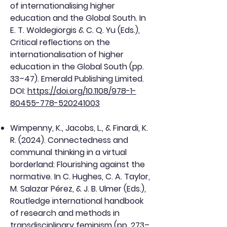
of internationalising higher
education and the Global South. In
E. T. Woldegiorgis & C. Q. Yu (Eds.),
Critical reflections on the
internationalisation of higher
education in the Global South (pp.
33–47). Emerald Publishing Limited.
DOI:
https://doi.org/10.1108/978-1-
80455-778-520241003
Wimpenny, K., Jacobs, L., & Finardi, K.
R. (2024). Connectedness and
communal thinking in a virtual
borderland: Flourishing against the
normative. In C. Hughes, C. A. Taylor,
M. Salazar Pérez, & J. B. Ulmer (Eds.),
Routledge international handbook
of research and methods in
transdisciplinary feminism (pp. 273–