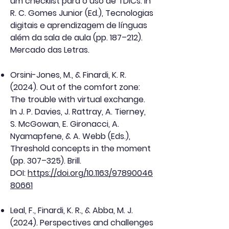
um checklist para o uso de TDICs. In
R. C. Gomes Junior (Ed.), Tecnologias
digitais e aprendizagem de línguas
além da sala de aula (pp. 187–212).
Mercado das Letras.
Orsini-Jones, M., & Finardi, K. R.
(2024). Out of the comfort zone:
The trouble with virtual exchange.
In J. P. Davies, J. Rattray, A. Tierney,
S. McGowan, E. Gironacci, A.
Nyamapfene, & A. Webb (Eds.),
Threshold concepts in the moment
(pp. 307–325). Brill.
DOI:
https://doi.org/10.1163/97890046
80661
Leal, F., Finardi, K. R., & Abba, M. J.
(2024). Perspectives and challenges