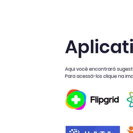
Início
Publicações
Fapes Universal
Aplicat
Aqui você encontrará sugestõ
Para acessá-los clique na im