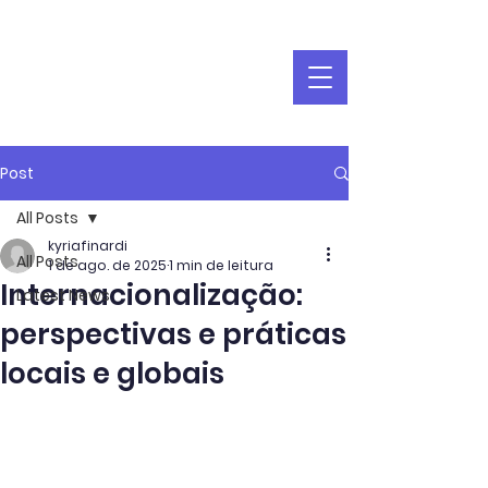
Post
All Posts
kyriafinardi
All Posts
1 de ago. de 2025
1 min de leitura
Internacionalização:
Latest News
perspectivas e práticas
locais e globais